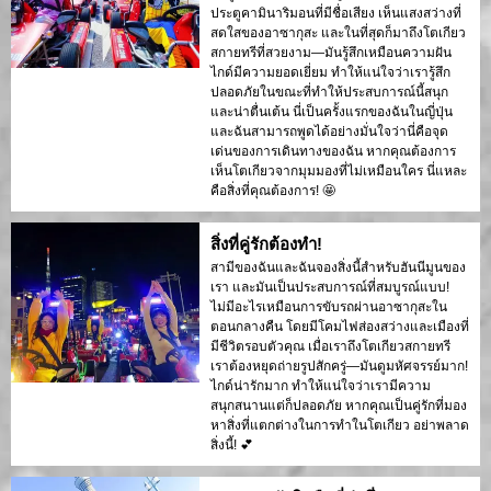
ประตูคามินาริมอนที่มีชื่อเสียง เห็นแสงสว่างที่
สดใสของอาซากุสะ และในที่สุดก็มาถึงโตเกียว
สกายทรีที่สวยงาม—มันรู้สึกเหมือนความฝัน
ไกด์มีความยอดเยี่ยม ทำให้แน่ใจว่าเรารู้สึก
ปลอดภัยในขณะที่ทำให้ประสบการณ์นี้สนุก
และน่าตื่นเต้น นี่เป็นครั้งแรกของฉันในญี่ปุ่น
และฉันสามารถพูดได้อย่างมั่นใจว่านี่คือจุด
เด่นของการเดินทางของฉัน หากคุณต้องการ
เห็นโตเกียวจากมุมมองที่ไม่เหมือนใคร นี่แหละ
คือสิ่งที่คุณต้องการ! 🤩
สิ่งที่คู่รักต้องทำ!
สามีของฉันและฉันจองสิ่งนี้สำหรับฮันนีมูนของ
เรา และมันเป็นประสบการณ์ที่สมบูรณ์แบบ!
ไม่มีอะไรเหมือนการขับรถผ่านอาซากุสะใน
ตอนกลางคืน โดยมีโคมไฟส่องสว่างและเมืองที่
มีชีวิตรอบตัวคุณ เมื่อเราถึงโตเกียวสกายทรี
เราต้องหยุดถ่ายรูปสักครู่—มันดูมหัศจรรย์มาก!
ไกด์น่ารักมาก ทำให้แน่ใจว่าเรามีความ
สนุกสนานแต่ก็ปลอดภัย หากคุณเป็นคู่รักที่มอง
หาสิ่งที่แตกต่างในการทำในโตเกียว อย่าพลาด
สิ่งนี้! 💕