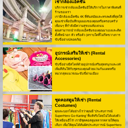
เช่ากล้องแอ็คชัน
บริการเช่ากล้องแอ็คชันมีให้บริการในราคาพิเศษที่
ร้านของเรา
เรามีกล้องแอ็คชัน 4K ที่ทันสมัยและทรงพลังที่สุดให้
คุณเช่าเพื่อบันทึกมุมมองของคุณหรือครอบครัว/
เพื่อนๆ ที่กำลังมีความสุขบนท้องถนน
คุณสามารถนำกล้องแอ็คชันของคุณมาเองและติด
ตั้งที่หน้าอก หัว หรือตัว (ตราบใดที่ไม่กีดขวางการ
ขับขี่อย่างปลอดภัย)
อุปกรณ์เสริมให้เช่า (Rental
Accessories)
ขับขี่อย่างมีสไตล์ด้วยอุปกรณ์เสริมสุดสนุกและเท่!
เพิ่มสีสันให้กับชุดของคุณด้วยแว่นกันแดดหรือ
หมวกสุดแนวขณะขับขี่ผ่านเมือง
ชุดคอสตูมให้เช่า (Rental
Costumes)
คุณจะบอกได้อย่างไรว่าคุณมี 'ประสบการณ์
SuperHero Go-Karting' ที่แท้จริงโดยไม่ได้แต่งตัว
ให้เหมือนฮีโร่! เรามีชุดคอสตูมหลากหลายให้คุณ
เลือก เพื่อให้คุณได้สัมผัสประสบการณ์ SuperHero