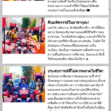
ทางอย่างเต็มที่ โตเกียวในตอนกลางคืน
สวยงามมาก และทัวร์นี้ทำให้คุณได้สัมผัส
ประสบการณ์ในแบบที่เจ๋งที่สุด! 🌃
คืนมหัศจรรย์ในอาซากุสะ!
แสงไฟ, พลังงาน, ทิวทัศน์ที่น่าทึ่ง—ทัวร์นี้มีทุก
อย่าง! ฉันชอบขับรถผ่านถนนที่มีชีวิตชีวาของ
อาซากุสะ, โบกมือทักทายผู้คน, และแล้วก็ถึงโต
เกียวสกายทรีที่น่าทึ่งอย่างกะทันหัน. ไกด์ทำให้
มันสนุกมากในขณะที่ยังคงทุกอย่างเป็น
ระเบียบ. มันเป็นการผสมผสานที่ลงตัวระหว่าง
ความตื่นเต้นและการเที่ยวชม. ฉันแนะนำสิ่งนี้
ให้กับทุกคนที่มาเยือนโตเกียว! 🔥
ประสบการณ์ที่ไม่ควรพลาดในชีวิต!
ฉันไม่อยากเชื่อเลยว่ามันสนุกขนาดนี้! ทัวร์
ทั้งหมดถูกวางแผนมาอย่างสมบูรณ์แบบ ตั้งแต่
เส้นทางไปจนถึงเวลา การขับรถผ่านคามินาริ
มอนและตามถนนในอาซากุสะรู้สึกเหมือน
ความฝัน และการเห็นสกายทรีจากโกคาร์ท?
ยอดเยี่ยมสุดๆ! พนักงานก็เป็นมิตรและช่วย
เหลือดีมาก ทำให้แน่ใจว่าเรามีช่วงเวลาที่ดี
ที่สุด ฉันกำลังคิดที่จะทำอีกครั้งเมื่อฉันไปญี่ปุ่น