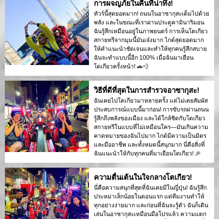
การผจญภัยในคืนที่น่าทึ่ง!
ทัวร์นี้สุดยอดมาก! ถนนในอาซากุสะเต็มไปด้วย
พลัง และในขณะที่เราผ่านประตูคามินาริมอน
ฉันรู้สึกเหมือนอยู่ในภาพยนตร์ การเห็นโตเกียว
สกายทรีจากมุมนี้มันเจ๋งมาก ไกด์สุดยอดมาก
ให้คำแนะนำชัดเจนและทำให้ทุกคนรู้สึกสบาย
ฉันจะทำแบบนี้อีก 100% เมื่อฉันมาเยือน
โตเกียวครั้งหน้า! 🚗💨
วิธีที่ดีที่สุดในการสำรวจอาซากุสะ!
ฉันเคยไปโตเกียวมาหลายครั้ง แต่ไม่เคยสัมผัส
ประสบการณ์แบบนี้มาก่อน! การขับรถผ่านถนน
รู้สึกถึงพลังของเมือง และได้ใกล้ชิดกับโตเกียว
สกายทรีในแบบที่ไม่เหมือนใคร—มันเกินความ
คาดหมายของฉันไปมาก ไกด์มีความเป็นมิตร
และมืออาชีพ และทั้งหมดนี้สนุกมาก นี่คือสิ่งที่
ฉันแนะนำให้กับทุกคนที่มาเยือนโตเกียว! 🎉
ความตื่นเต้นในใจกลางโตเกียว!
นี่คือความสนุกที่สุดที่ฉันเคยมีในญี่ปุ่น! ฉันรู้สึก
ประหม่าเล็กน้อยในตอนแรก แต่ทีมงานทำให้
ทุกอย่างง่ายมาก และก่อนที่ฉันจะรู้ตัว ฉันก็เดิน
เล่นในอาซากุสะเหมือนมือโปรแล้ว ความแตก