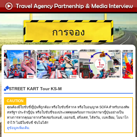
การจอง
STREET KART Tour KS-M
CAUTION
คุณต้องมีใบขับขี่ญี่ปุ่นที่ถูกต้อง หรือใบขับขี่สากล หรือใบอนุญาต SOFA สำหรับกองทัพ
สหรัฐฯ ประจำญี่ปุ่น หรือใบขับขี่ของประเทศคุณพร้อมการแปลภาษาญี่ปุ่นอย่างเป็น
ทางการหากคุณมาจากสวิตเซอร์แลนด์, เยอรมนี, ฝรั่งเศส, ไต้หวัน, เบลเยียม, โมนาโก
จำไว้! ไม่มีใบขับขี่ ขับไม่ได้!!
ดูข้อมูลเพิ่มเติม.