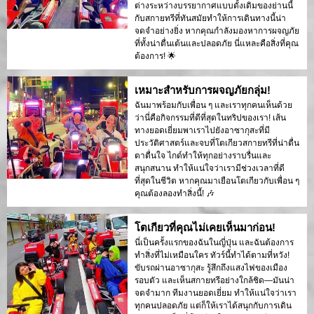
ต่างระหว่างบรรยากาศแบบดั้งเดิมของย่านนี้
กับสกายทรีที่ทันสมัยทำให้การเดินทางนี้น่า
จดจำอย่างยิ่ง หากคุณกำลังมองหาการผจญภัย
ที่ทั้งน่าตื่นเต้นและปลอดภัย นี่แหละคือสิ่งที่คุณ
ต้องการ! 🌟
เหมาะสำหรับการผจญภัยกลุ่ม!
ฉันมาพร้อมกับเพื่อน ๆ และเราทุกคนเห็นด้วย
ว่านี่คือกิจกรรมที่ดีที่สุดในทริปของเรา! เส้น
ทางยอดเยี่ยมพาเราไปยังอาซากุสะที่มี
ประวัติศาสตร์และจบที่โตเกียวสกายทรีที่น่าตื่น
ตาตื่นใจ ไกด์ทำให้ทุกอย่างราบรื่นและ
สนุกสนาน ทำให้แน่ใจว่าเรามีช่วงเวลาที่ดี
ที่สุดในชีวิต หากคุณมาเยือนโตเกียวกับเพื่อน ๆ
คุณต้องลองทำสิ่งนี้! 🎶
โตเกียวที่คุณไม่เคยเห็นมาก่อน!
นี่เป็นครั้งแรกของฉันในญี่ปุ่น และฉันต้องการ
ทำสิ่งที่ไม่เหมือนใคร ทัวร์นี้ทำได้ตามที่หวัง!
ขับรถผ่านอาซากุสะ รู้สึกถึงแสงไฟของเมือง
รอบตัว และเห็นสกายทรีอย่างใกล้ชิด—มันน่า
จดจำมาก ทีมงานยอดเยี่ยม ทำให้แน่ใจว่าเรา
ทุกคนปลอดภัย แต่ก็ให้เราได้สนุกกับการเดิน