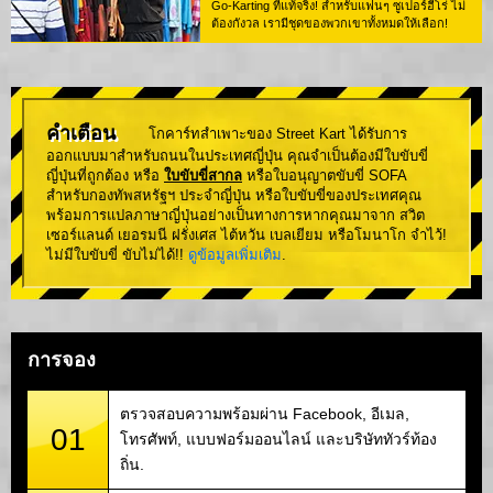
Go-Karting ที่แท้จริง! สำหรับแฟนๆ ซูเปอร์ฮีโร่ ไม่
ต้องกังวล เรามีชุดของพวกเขาทั้งหมดให้เลือก!
คำเตือน
โกคาร์ทสำเพาะของ Street Kart ได้รับการ
ออกแบบมาสำหรับถนนในประเทศญี่ปุ่น คุณจำเป็นต้องมีใบขับขี่
ญี่ปุ่นที่ถูกต้อง หรือ
ใบขับขี่สากล
หรือใบอนุญาตขับขี่ SOFA
สำหรับกองทัพสหรัฐฯ ประจำญี่ปุ่น หรือใบขับขี่ของประเทศคุณ
พร้อมการแปลภาษาญี่ปุ่นอย่างเป็นทางการหากคุณมาจาก สวิต
เซอร์แลนด์ เยอรมนี ฝรั่งเศส ไต้หวัน เบลเยียม หรือโมนาโก จำไว้!
ไม่มีใบขับขี่ ขับไม่ได้!!
ดูข้อมูลเพิ่มเติม
.
การจอง
ตรวจสอบความพร้อมผ่าน Facebook, อีเมล,
01
โทรศัพท์, แบบฟอร์มออนไลน์ และบริษัททัวร์ท้อง
ถิ่น.