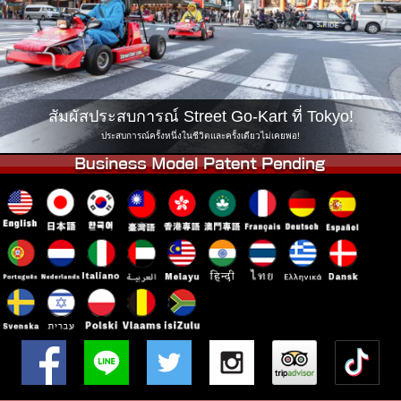
บริษัท
การจอง
เปลี่ยนสาขา
Tokyo Shinagawa
Tokyo Akihabara#1
Tokyo Akihabara#2
Tokyo Shibuya
สัมผัสประสบการณ์ Street Go-Kart ที่ Tokyo!
Tokyo Shibuya Annex
Tokyo Bay
ประสบการณ์ครั้งหนึ่งในชีวิตและครั้งเดียวไม่เคยพอ!
Tokyo Asakusa
Osaka
Okinawa