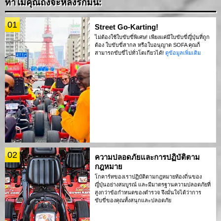
ทำไมคุณถึงจะหลงรักมัน:
01
Street Go-Karting!
ไม่ต้องใช้ใบขับขี่พิเศษ! เพียงแค่มีใบขับขี่ญี่ปุ่นที่ถูก
ต้อง ใบขับขี่สากล หรือใบอนุญาต SOFA คุณก็
สามารถขับขี่ไปทั่วโตเกียวได้!
ดูข้อมูลเพิ่มเติม
02
ความปลอดภัยและการปฏิบัติตาม
กฎหมาย
โกคาร์ทของเราปฏิบัติตามกฎหมายท้องถิ่นของ
ญี่ปุ่นอย่างสมบูรณ์ และมีมาตรฐานความปลอดภัยที่
สูงกว่าข้อกำหนดของตำรวจ จึงมั่นใจได้ว่าการ
ขับขี่ของคุณทั้งสนุกและปลอดภัย