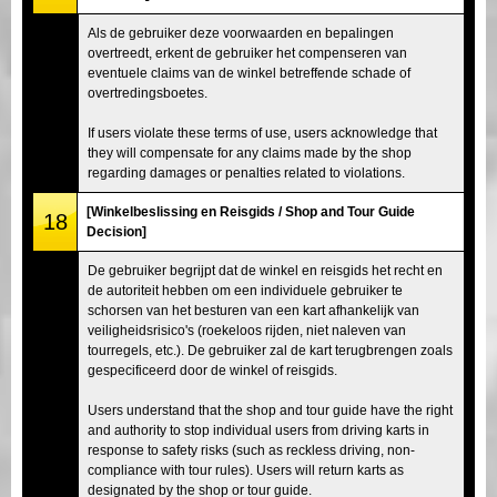
Als de gebruiker deze voorwaarden en bepalingen
overtreedt, erkent de gebruiker het compenseren van
eventuele claims van de winkel betreffende schade of
overtredingsboetes.
If users violate these terms of use, users acknowledge that
they will compensate for any claims made by the shop
regarding damages or penalties related to violations.
[Winkelbeslissing en Reisgids / Shop and Tour Guide
18
Decision]
De gebruiker begrijpt dat de winkel en reisgids het recht en
de autoriteit hebben om een individuele gebruiker te
schorsen van het besturen van een kart afhankelijk van
veiligheidsrisico's (roekeloos rijden, niet naleven van
tourregels, etc.). De gebruiker zal de kart terugbrengen zoals
gespecificeerd door de winkel of reisgids.
Users understand that the shop and tour guide have the right
and authority to stop individual users from driving karts in
response to safety risks (such as reckless driving, non-
compliance with tour rules). Users will return karts as
designated by the shop or tour guide.