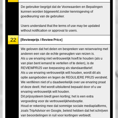
De gebruiker begrijpt dat de Voorwaarden en Bepalingen
kunnen worden bijgewerkt zonder kennisgeving of
goedkeuring van de gebruiker.
Users understand that the terms of use may be updated
without notification or approval to users.
22
[Reviewprijs / Review Price]
We geloven dat het delen en bespreken van reiservaring met
anderen een van de echte geneugten van reizen is.
Als u uw ervaring niet vertrouwelijk hoeft te houden (als u
van plan bent iemand te vertellen of te delen), is de
REVIEWPRIJS van toepassing als standaardtarief.
Als u uw ervaring vertrouwelijk wilt houden, wordt dit als
optie aangeboden en tegen de REGULIERE PRIJS verstrekt.
We verifiëren niet of u daadwerkelijk over uw ervaring praat
of deze deelt. Het wordt uitsluitend bepaald door of u uw
ervaring vertrouwelijk wilt houden.
Dit prijssysteem biedt geen korting; het is een extra
vergoeding voor de vertrouwelijkheidsoptie.
Houd er rekening mee dat sommige sociale mediaplatforms,
zoals TripAdvisor en Google, beleid hebben dat het schrijven
van beoordelingen in ruil voor kortingen verbiedt.