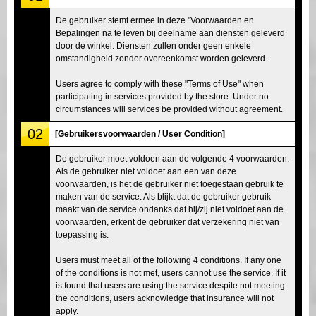
De gebruiker stemt ermee in deze "Voorwaarden en
Bepalingen na te leven bij deelname aan diensten geleverd
door de winkel. Diensten zullen onder geen enkele
omstandigheid zonder overeenkomst worden geleverd.
Users agree to comply with these "Terms of Use" when
participating in services provided by the store. Under no
circumstances will services be provided without agreement.
02
[Gebruikersvoorwaarden / User Condition]
De gebruiker moet voldoen aan de volgende 4 voorwaarden.
Als de gebruiker niet voldoet aan een van deze
voorwaarden, is het de gebruiker niet toegestaan gebruik te
maken van de service. Als blijkt dat de gebruiker gebruik
maakt van de service ondanks dat hij/zij niet voldoet aan de
voorwaarden, erkent de gebruiker dat verzekering niet van
toepassing is.
Users must meet all of the following 4 conditions. If any one
of the conditions is not met, users cannot use the service. If it
is found that users are using the service despite not meeting
the conditions, users acknowledge that insurance will not
apply.