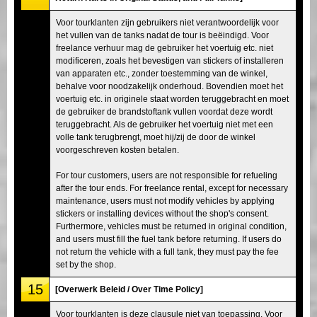
Voor tourklanten zijn gebruikers niet verantwoordelijk voor
het vullen van de tanks nadat de tour is beëindigd. Voor
freelance verhuur mag de gebruiker het voertuig etc. niet
modificeren, zoals het bevestigen van stickers of installeren
van apparaten etc., zonder toestemming van de winkel,
behalve voor noodzakelijk onderhoud. Bovendien moet het
voertuig etc. in originele staat worden teruggebracht en moet
de gebruiker de brandstoftank vullen voordat deze wordt
teruggebracht. Als de gebruiker het voertuig niet met een
volle tank terugbrengt, moet hij/zij de door de winkel
voorgeschreven kosten betalen.
For tour customers, users are not responsible for refueling
after the tour ends. For freelance rental, except for necessary
maintenance, users must not modify vehicles by applying
stickers or installing devices without the shop's consent.
Furthermore, vehicles must be returned in original condition,
and users must fill the fuel tank before returning. If users do
not return the vehicle with a full tank, they must pay the fee
set by the shop.
15
[Overwerk Beleid / Over Time Policy]
Voor tourklanten is deze clausule niet van toepassing. Voor