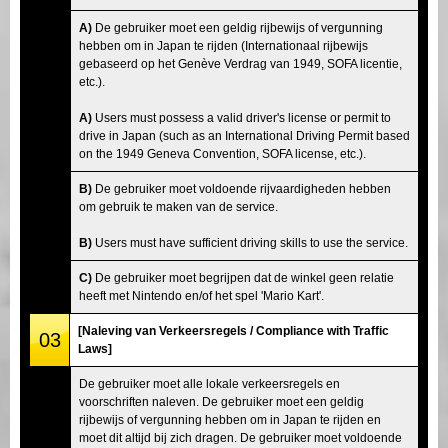
A)
De gebruiker moet een geldig rijbewijs of vergunning
hebben om in Japan te rijden (Internationaal rijbewijs
gebaseerd op het Genève Verdrag van 1949, SOFA licentie,
etc.).
A)
Users must possess a valid driver's license or permit to
drive in Japan (such as an International Driving Permit based
on the 1949 Geneva Convention, SOFA license, etc.).
B)
De gebruiker moet voldoende rijvaardigheden hebben
om gebruik te maken van de service.
B)
Users must have sufficient driving skills to use the service.
C)
De gebruiker moet begrijpen dat de winkel geen relatie
heeft met Nintendo en/of het spel 'Mario Kart'.
[Naleving van Verkeersregels / Compliance with Traffic
03
Laws]
De gebruiker moet alle lokale verkeersregels en
voorschriften naleven. De gebruiker moet een geldig
rijbewijs of vergunning hebben om in Japan te rijden en
moet dit altijd bij zich dragen. De gebruiker moet voldoende