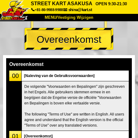
STREET KART ASAKUSA
OPEN 9:30-21:30
📞+81-80-9988-9988
📧
shina@kart.st
MENU/Vestiging Wijzigen
TOP
Overeenkomst
Over Ons
Specificaties
Prijs
Bereikbaarheid
Reviews
Veelgestelde Vragen
Bedrijf
Reserveren
Overeenkomst
Vestiging Wijzigen
00
[Naleving van de Gebruiksvoorwaarden]
Tokio Shinagawa
Tokio Akihabara#1
De volgende "Voorwaarden en Bepalingen" zijn geschreven
in het Engels. Alle gebruikers stemmen ermee in en
Tokio Akihabara#2
Tokio Shibuya
begrijpen dat de Engelse versie de officiële "Voorwaarden
Tokio Shibuya Annex
Tokio Baai
en Bepalingen is boven elke vertaalde versie.
Tokio Asakusa
Osaka
The following "Terms of Use" are written in English. All users
agree and understand that the English version is the official
Okinawa
"Terms of Use" over any translated versions.
01
[Overeenkomst]