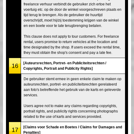
freelance verhuur verbindt de gebruiker zich ertoe het
voertuig etc. op de door de winkel voorgeschreven plaats en
tijd terug te brengen. Als de gebruiker de huurtijd
overschrijdt, moet hij/zij toestemming krijgen van de winkel
en een boete voor te late terugbrenging betalen.
This clause does not apply to tour customers. For freelance
rental, users promise to return vehicles at the location and
time designated by the shop. If users exceed the rental time,
they must obtain the shop's consent and pay a late fee.
[Auteursrechten, Portret- en Publiciteitsrechten /
16
Copyrights, Portrait and Publicity Rights]
De gebruiker stemt ermee in geen enkele claim te maken op
auteursrechten, portret- en publiciteitsrechten gerelateerd
aan foto's betreffende het gebruik van de karts en geleverde
services.
Users agree not to make any claims regarding copyrights,
portrait rights, and publicity rights concerning photographs
related to the use of karts and services provided.
[Claims voor Schade en Boetes / Claims for Damages and
17
Penalties]