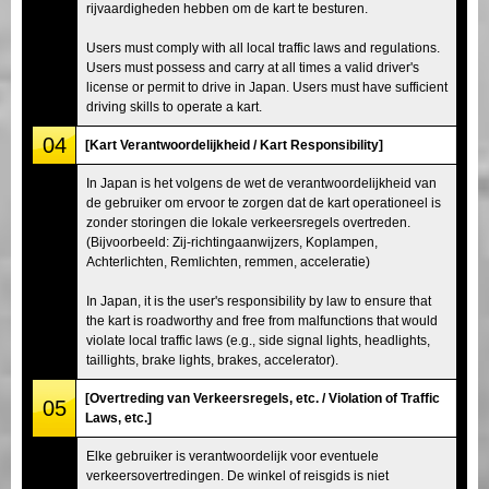
rijvaardigheden hebben om de kart te besturen.
Users must comply with all local traffic laws and regulations.
Users must possess and carry at all times a valid driver's
license or permit to drive in Japan. Users must have sufficient
driving skills to operate a kart.
04
[Kart Verantwoordelijkheid / Kart Responsibility]
In Japan is het volgens de wet de verantwoordelijkheid van
de gebruiker om ervoor te zorgen dat de kart operationeel is
zonder storingen die lokale verkeersregels overtreden.
(Bijvoorbeeld: Zij-richtingaanwijzers, Koplampen,
Achterlichten, Remlichten, remmen, acceleratie)
In Japan, it is the user's responsibility by law to ensure that
the kart is roadworthy and free from malfunctions that would
violate local traffic laws (e.g., side signal lights, headlights,
taillights, brake lights, brakes, accelerator).
[Overtreding van Verkeersregels, etc. / Violation of Traffic
05
Laws, etc.]
Elke gebruiker is verantwoordelijk voor eventuele
verkeersovertredingen. De winkel of reisgids is niet