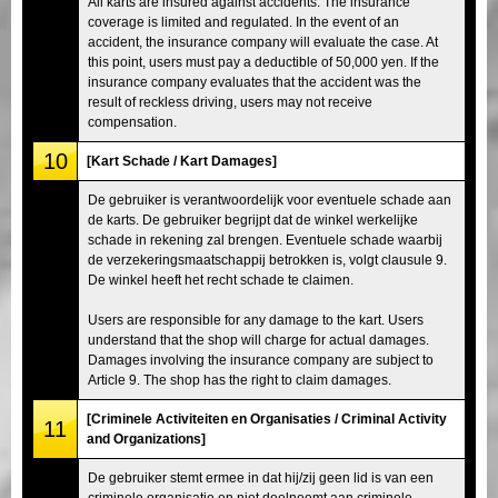
All karts are insured against accidents. The insurance
coverage is limited and regulated. In the event of an
accident, the insurance company will evaluate the case. At
this point, users must pay a deductible of 50,000 yen. If the
insurance company evaluates that the accident was the
result of reckless driving, users may not receive
compensation.
10
[Kart Schade / Kart Damages]
De gebruiker is verantwoordelijk voor eventuele schade aan
de karts. De gebruiker begrijpt dat de winkel werkelijke
schade in rekening zal brengen. Eventuele schade waarbij
de verzekeringsmaatschappij betrokken is, volgt clausule 9.
De winkel heeft het recht schade te claimen.
Users are responsible for any damage to the kart. Users
understand that the shop will charge for actual damages.
Damages involving the insurance company are subject to
Article 9. The shop has the right to claim damages.
[Criminele Activiteiten en Organisaties / Criminal Activity
11
and Organizations]
De gebruiker stemt ermee in dat hij/zij geen lid is van een
criminele organisatie en niet deelneemt aan criminele