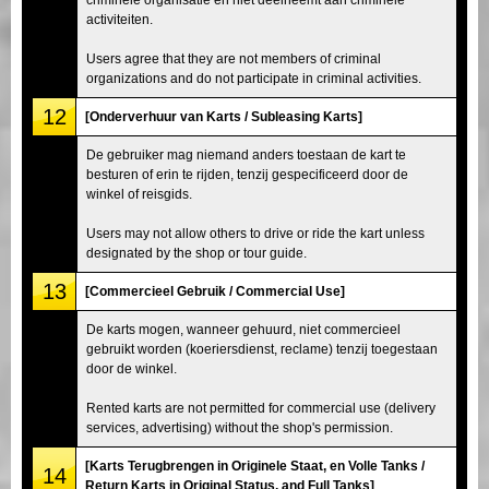
activiteiten.
Users agree that they are not members of criminal
organizations and do not participate in criminal activities.
12
[Onderverhuur van Karts / Subleasing Karts]
De gebruiker mag niemand anders toestaan de kart te
besturen of erin te rijden, tenzij gespecificeerd door de
winkel of reisgids.
Users may not allow others to drive or ride the kart unless
designated by the shop or tour guide.
13
[Commercieel Gebruik / Commercial Use]
De karts mogen, wanneer gehuurd, niet commercieel
gebruikt worden (koeriersdienst, reclame) tenzij toegestaan
door de winkel.
Rented karts are not permitted for commercial use (delivery
services, advertising) without the shop's permission.
[Karts Terugbrengen in Originele Staat, en Volle Tanks /
14
Return Karts in Original Status, and Full Tanks]