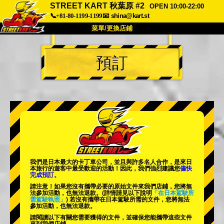
STREET KART 秋葉原 #2
OPEN 10:00-22:00
📞+81-80-1199-1199
📧
shina@kart.st
菜單/更換店鋪
首頁
預訂
關於
規格
價格
交通方式
顧客聲音
常見問題
公司
預訂
更換店鋪
東京品川 #1
東京秋葉原#1
東京秋葉原#2
東京澀谷
我們是日本最大的卡丁車公司，並且與
許多名人
合作，是來日
東京澀谷附屬
東京灣
本旅行的遊客中
最受歡迎的活動
！因此，我們強烈建議您
儘快
完成預訂。
東京淺草
大阪
請注意！如果您沒有攜帶必要的原始文件來我們店鋪，您將無
法參加活動，也無法退款。
(詳情請見以下說明
「在日本駕駛所
需駕駛執照」
) 若沒有攜帶在日本駕駛所需的文件，您將無法
沖繩
參加活動，也無法退款。
請閱讀以下有關您需要獲得的文件，並確保您能攜帶這些文件