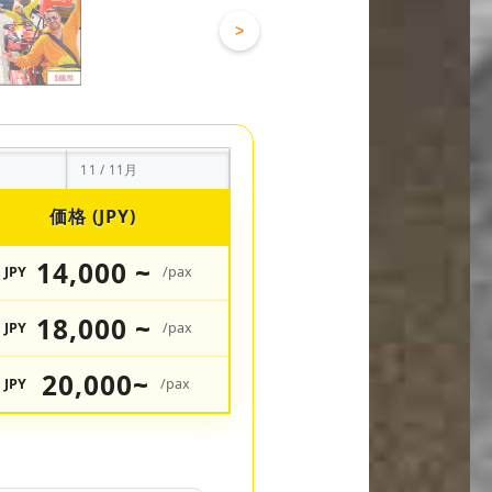
>
11 / 11月
価格 (JPY)
14,000 ~
JPY
/pax
18,000 ~
JPY
/pax
20,000~
JPY
/pax