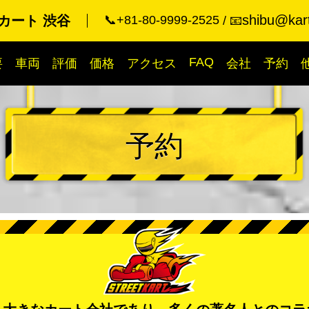
shibu@kart
カート 渋谷
📞+81-80-9999-2525
📧
FAQ
要
車両
評価
価格
アクセス
会社
予約
予約