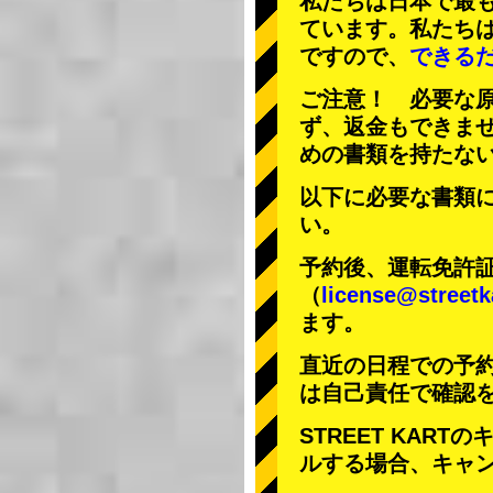
私たちは日本で最
ています。私たち
ですので、
できる
ご注意！ 必要な
ず、返金もできま
めの書類を持たな
以下に必要な書類
い。
予約後、運転免許
（
license@streetk
ます。
直近の日程での予
は自己責任で確認
STREET KAR
ルする場合、キャ