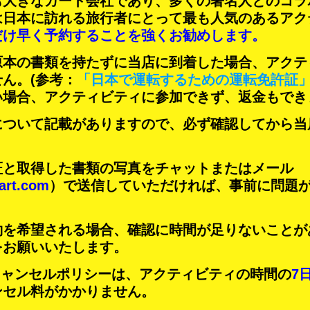
も大きなカート会社であり、
多くの著名人
とのコラ
は日本に訪れる旅行者にとって
最も人気のあるアク
だけ早く予約することを強くお勧めします。
原本の書類を持たずに当店に到着した場合、アクテ
せん。
(参考：
「日本で運転するための運転免許証
い場合、アクティビティに参加できず、返金もでき
について記載がありますので、必ず確認してから当
証と取得した書類の写真をチャットまたはメール
art.com
）で送信していただければ、事前に問題
約を希望される場合、確認に時間が足りないことが
をお願いいたします。
Tのキャンセルポリシーは、アクティビティの時間の
7
ンセル料がかかりません。