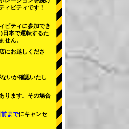
ボレーションを続け
ティビティ
です！
ィビティに参加でき
」
)日本で運転するた
ません。
店にお越しくださ
がないか確認いたし
あります。その場合
日前まで
にキャンセ