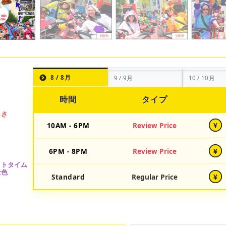
8 / 8月
9 / 9月
10 / 10月
時間
タイプ
10AM - 6PM
Review Price
¥
6PM - 8PM
Review Price
¥
Standard
Regular Price
¥