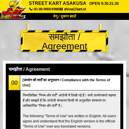
STREET KART ASAKUSA
OPEN 9:30-21:30
📞+81-80-9988-9988
📧
shina@kart.st
मेनू / दुकान बदलें
TOP
समझौता /
हमारे बारे में
विशेषताएँ
कीमत
Agreement
पहुंच
वॉयस
FAQ
कंपनी
बुकिंग
शाखा बदलें
समझौता / Agreement
टोक्यो शिनागावा #1
टोक्यो अकीहबारा#1
[उपयोग की शर्तों का अनुपालन / Compliance with the Terms of
00
Use]
टोक्यो अकीहबारा#2
टोक्यो शिबुया
निम्नलिखित "नियम और शर्तें" अंग्रेजी में लिखी गई हैं। सभी उपयोगकर्ता सहमत
टोक्यो शिबुया एनेक्स
टोक्यो बे
हैं और समझते हैं कि अंग्रेजी संस्करण किसी भी अनुवादित संस्करण पर
आधिकारिक "नियम और शर्तें" है।
टोक्यो असाकुसा
ओसाका
ओकिनावा
The following "Terms of Use" are written in English. All users
agree and understand that the English version is the official
"Terms of Use" over any translated versions.