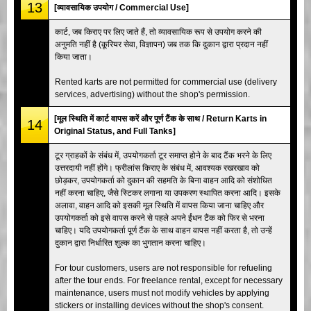
13
[व्यावसायिक उपयोग / Commercial Use]
कार्ट, जब किराए पर लिए जाते हैं, तो व्यावसायिक रूप से उपयोग करने की
अनुमति नहीं है (कूरियर सेवा, विज्ञापन) जब तक कि दुकान द्वारा प्रदान नहीं
किया जाता।
Rented karts are not permitted for commercial use (delivery
services, advertising) without the shop's permission.
[मूल स्थिति में कार्ट वापस करें और पूर्ण टैंक के साथ / Return Karts in
14
Original Status, and Full Tanks]
टूर ग्राहकों के संबंध में, उपयोगकर्ता टूर समाप्त होने के बाद टैंक भरने के लिए
उत्तरदायी नहीं होंगे। फ्रीलांस किराए के संबंध में, आवश्यक रखरखाव को
छोड़कर, उपयोगकर्ता को दुकान की सहमति के बिना वाहन आदि को संशोधित
नहीं करना चाहिए, जैसे स्टिकर लगाना या उपकरण स्थापित करना आदि। इसके
अलावा, वाहन आदि को इसकी मूल स्थिति में वापस किया जाना चाहिए और
उपयोगकर्ता को इसे वापस करने से पहले अपने ईंधन टैंक को फिर से भरना
चाहिए। यदि उपयोगकर्ता पूर्ण टैंक के साथ वाहन वापस नहीं करता है, तो उन्हें
दुकान द्वारा निर्धारित शुल्क का भुगतान करना चाहिए।
For tour customers, users are not responsible for refueling
after the tour ends. For freelance rental, except for necessary
maintenance, users must not modify vehicles by applying
stickers or installing devices without the shop's consent.