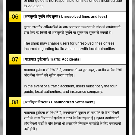
or tour guide is not responsible for fines or fees incurred due
to violations.
06
[अनसुलझे जुर्माने और शुल्क / Unresolved fines and fees]
दुकान स्थानीय अधिकारियों के साथ यातायात उल्लंघन के संबंध में उपयोगकर्ता
द्वारा किए गए किसी भी अनसुलझे जुर्माने या शुल्क का शुल्क ले सकती है।
The shop may charge users for unresolved fines or fees
incurred regarding traffic violations with local authorities.
07
[यातायात दुर्घटनाएं / Traffic Accidents]
यातायात दुर्घटना की स्थिति में, उपयोगकर्ता को टूर गाइड, स्थानीय अधिकारियों
और बीमा कंपनी को सूचित करना चाहिए।
In the event of a traffic accident, users must notify the tour
guide, local authorities, and insurance company.
08
[अनधिकृत निपटान / Unauthorized Settlement]
यातायात दुर्घटना की स्थिति में, उपयोगकर्ता दुकान की सहमति के बिना विपक्षी
पार्टी के साथ निपटान में प्रवेश न करने के लिए सहमत है। दुकान उपयोगकर्ता
और विपक्षी पार्टी के बीच किसी भी असहमति निपटान समझौते के लिए उत्तरदायी
नहीं होगी।