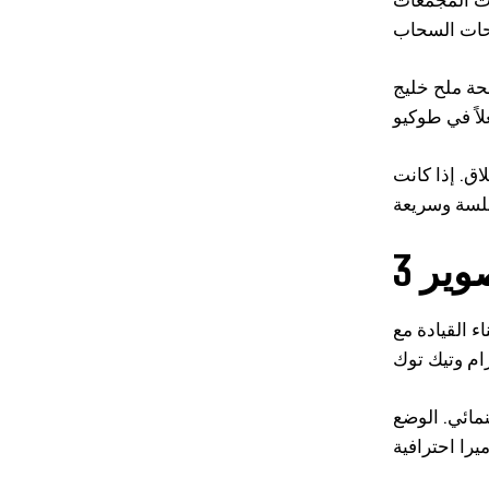
ئحة ملح خليج
اق. إذا كانت
صوير
فرصتك الذهبية. الموقع الأبرز هو تقاطع أسفل برج
مائي. الوضع