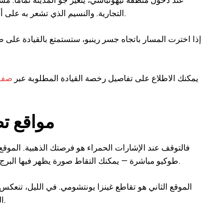
التجارية. والنسيم الذي تشعر به على أصابعك وأنت تمسك المقود يصبح منعشاً ولطيفاً عندما تمر بين ناطحات السحاب.
إذا اخترت المسار باتجاه جسر رينبو، ستستمتع بالقيادة على طو
يمكنك الاطلاع على تفاصيل رخصة القيادة المطلوبة عبر
صفح
3 مواقع 
طوكيو مباشرة — يمكنك التقاط صورة يظهر فيها البرج شاهقاً فوق الكارت مباشرة، وهي صورة تنتشر بسرعة على إنستغرام وتيك توك.
الموقع الثاني هو تقاطع غينزا يونتشومي. في الليل، تنعكس
الليلي في الآيفون يكفي تماماً لالتقاط صور رائعة، فلا حاجة لحمل كاميرا احترافية.