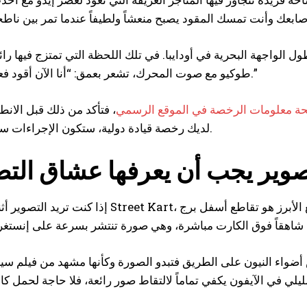
ل الواجهة البحرية في أودايبا. في تلك اللحظة التي تمتزج فيها را
طوكيو مع صوت المحرك، تشعر بعمق: “أنا الآن أقود فعلاً في طوكيو.”
ة معلومات الرخصة في الموقع الرسمي
، فتأكد من ذلك قبل الانطل
لديك رخصة قيادة دولية، ستكون الإجراءات سلسة وسريعة.
تصوير يجب أن يعرفها عشاق الت
إذا كنت تريد التصوير أثناء القيادة مع Street Kart، فالتوقف عند الإشارات الحمراء هو 
 أضواء النيون على الطريق فتبدو الصورة وكأنها مشهد من فيلم سين