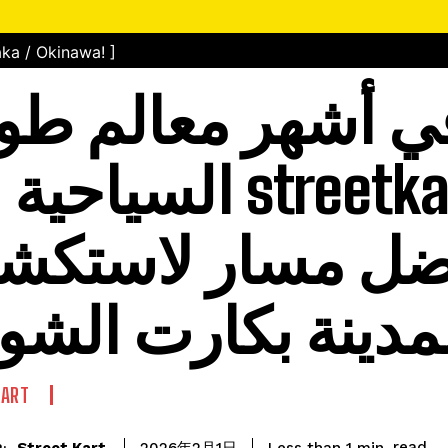
ka / Okinawa! ]
ي أشهر معالم طو
السياحية عبر tkart.ae
ضل مسار لاستكش
مدينة بكارت الشو
KART
read
Street Kart
Less than 1
min.