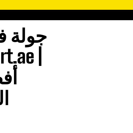
جولة ف
أف
ال