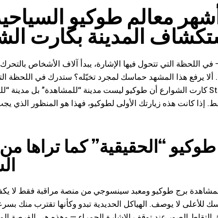
معالم طوكيو السياحية عبر etkart.ae
تكشاف المدينة بكارت الش
ي اللحظة التي تتحول فيها الإشارة، يبدأ آلاف الأشخاص بالتحرك 
سنتيمتراً فقط عن الأرض. ألا يرفع هذا المشهد حماسك لمجرد تخيّله؟ ستدرك في اللحظة
كارت الشوارع أن طوكيو ليست مدينة “للمشاهدة” بل مدينة “للقيادة”. تجربة Street Kart التي يمكنك حجزها عب
إذا كانت هذه زيارتك الأولى لطوكيو، فهذا هو المنظور الذي يجب
وكيو “الحقيقية” كما تراها من
ال
ة برج طوكيو ومعبد سينسوجي من منصة مراقبة فقط لا يكفي. في مسار Street Kart، هناك نقطة 
 للأعلى لا يوصف. الهياكل الحديدية تبدو وكأنها تقترب منك بسرعة