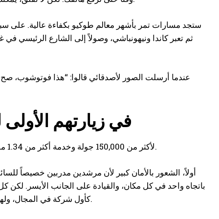
ثم تعبر كاندا ونيهونباشي، وصولاً إلى الشارع الرئيسي في
عندما أرسلت الصور لأصدقائي قالوا: “هذا فوتوشوب، صح؟” —
لماذا يختار الزوار Street Kart في زيارت
السبب وراء تقديم Street Kart لأكثر من 150,000 جولة وخدمة أكثر من 1.34 مليون عميل يتضح فوراً بمجرد أن تجربها بنفسك.
أولاً، الشعور بالأمان كبير لأن مرشدين مدربين خصيصاً لل
باتجاه واحد في كل مكان، والقيادة على الجانب الأيسر. لكن كل 
ابتكرته Street Kart كأول شركة في المجال، ولهذا حصلت على تقييم 4.9/5.0★ مع أكثر من 20,000 تقييم.