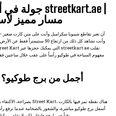
جولة في أشهر 
مسار مميز لاس
أن تعبر تقاطع شيبويا سكرامبل وأنت على متن كارت صغير — ف
وأنت تشاهد كل ذلك من ارتفاع 50 
مفهوم السياحة في طوكيو رأساً على عقب خلال ساعتين فقط. 
أجمل من برج طوكيو؟ ط
بصراحة، الاكتفاء بمشاهد
أسفل برج طوكيو مباشرة، والشعور بالضخامة عندما ترفع رأسك
وقتاً حتى لرفع هاتفك. لكن لا تقلق، يمكنك التقاط الصور عند توقف الإشارة الحمراء — وهذه هي الفرصة المثالية للتصوير.