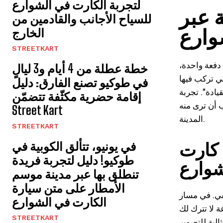
لتجربة الكارت في الشوارع
stre |
للسياح الأجانب والقادمين من
وارع
الخارج
STREETKART
دفعة واحدة،
خطة عطلة من 4 أيام و3 ليالٍ
 التي تركب فيها
في طوكيو تصنع الفارق: دليل
ر streetkart.ae تقلب
إقامة حضرية مكثّفة تتضمّن
 أن ترى منه
Street Kart
المدينة.
STREETKART
في يونيو، تتألق الكوبية في
 كارت
طوكيو! دليل لتجربة فريدة
شوارع
تنطلق بها عبر مدينة موسم
الأمطار على متن سيارة
تمر فيها بالكارت
الكارت في الشوارع
 لا تترك لك
STREETKART