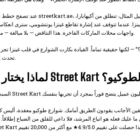
عند تصفح خطط الجولات على streetkart.ae، ستجد مسارات تمر بأشهر معالم طوكي
 غينزا. عندما تتوقف عند إشارة تقاطع غينزا يونتشومي، سترى انعك
واجهات محلات الماركات الفاخرة. هذا التناقض — بلا مبالغة — مشهد لا يُنسى.
 لكنها حقيقية تماماً. القيادة بكارت الشوارع في قلب غينزا تجرب
تحدث إلا في طوكيو.
هم الأولى لطوكيو؟
سائقين الأجانب يقودون الطريق أمامك. شوارع طوكيو معقدة، أليس 
ما عليك فعله هو اتباع المرشد، فلا داعي للقلق من الضياع إطلاقاً.