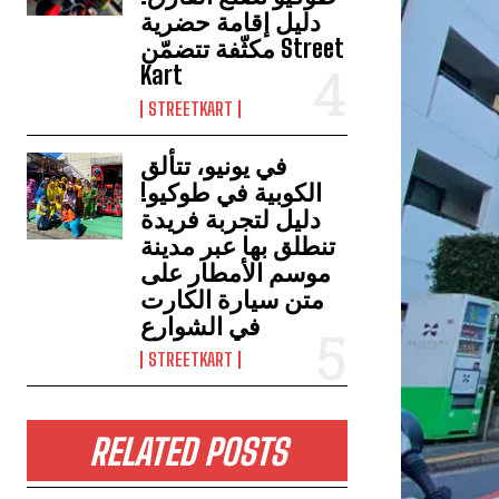
دليل إقامة حضرية
مكثّفة تتضمّن Street
Kart
STREETKART
في يونيو، تتألق
الكوبية في طوكيو!
دليل لتجربة فريدة
تنطلق بها عبر مدينة
موسم الأمطار على
متن سيارة الكارت
في الشوارع
STREETKART
RELATED POSTS