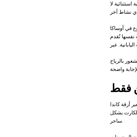
 استثنائية لا
، بالإضافة إلى فروع في أوساكا
في اليابان. الموقع الإلكتروني متاح بـ 22 لغة، والخدمة نفسها تُقدم
عور بالرياح
ن فقط
ر أزقة كاندا
 الكارت بشكل
ساحر.
حدث المجمعات