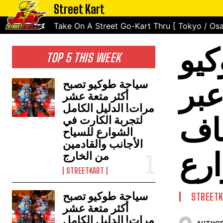
Street Kart
Take On A Street Go-Kart Thru [ Tokyo / Osa
كيو
TOP 5 THIS WEEK
stree |
سياحة طوكيو تصبح
أكثر متعة عشر
مرات! الدليل الكامل
اف
لتجربة الكارت في
الشوارع للسياح
الأجانب والقادمين
ارع
من الخارج
STREETKART
سياحة طوكيو تصبح
STREET
أكثر متعة عشر
مرات! الدليل الكامل