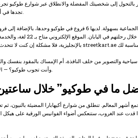
 الشعور بالتحول إلى شخصيتك المفضلة والانطلاق عبر شوارع طوكيو تجربة
تجدها في أي نشاط آخر.
وبفضل امتلاكها لأكثر من 250 مركبة، تستوعب الحجوزات الجماعية بسهولة. لديها 6 فروع في طوكيو وحدها
وأوكيناوا، لذا كثير من الزوار يكررون التجربة عدة مرات خلال رحلتهم 
سياحية والتصوير من خلف النافذة، أم الإمساك بالمقود بنفسك والش
وأنت تجوب طوكيو؟ — الإجابة واضحة.
ضل ما في طوكيو” خلال ساعتي
أشهر المعالم. تنطلق من شوارع أكيهابارا المضيئة بالنيون، ثم تعب
، وإذا قدت عند الغروب، ستنعكس أضواء الفوانيس الورقية على هيكل
احة فريدة تتجاور فيها المتاجر العريقة التي تعود لعصر إيدو مع أ