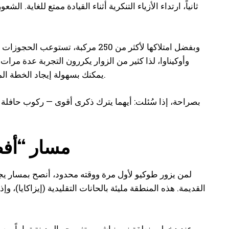
ثانياً، ارتداء الأزياء التنكرية أثناء القيادة ممتع للغاية.
بالإنجليزية، فلا مشكلة إن كنت لا تتحدث اليابانية. عبر streetkart.ae يمكنك بسهولة إيجاد الخطة المناسبة لك.
بصراحة، إذا سُئلت: أيهما يترك ذكرى أقوى — ركوب حافلة 
مسار “أف
لمن يزور طوكيو لأول مرة ووقته محدود، أنصح بمسار يجمع 
القديمة. هذه المنطقة مليئة بالحانات التقليدية (إيزاكايا)
عند دخول منطقة نيهونباشي، يتغير جو المدينة تماماً. مس