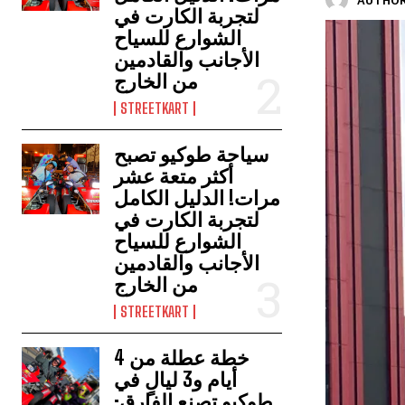
AUTHOR
لتجربة الكارت في
الشوارع للسياح
الأجانب والقادمين
من الخارج
STREETKART
سياحة طوكيو تصبح
أكثر متعة عشر
مرات! الدليل الكامل
لتجربة الكارت في
الشوارع للسياح
الأجانب والقادمين
من الخارج
STREETKART
خطة عطلة من 4
أيام و3 ليالٍ في
طوكيو تصنع الفارق: