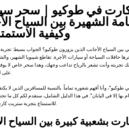
 كارت في طوكيو｜سحر سي
مة الشهيرة بين السياح الأ
وكيفية الاستمتا
بين السياح الأجانب الذين يزورون طوكيو؟ الجواب بسيط: تجربة ا
ا حافلات السياحة أو سيارات الأجرة. تقاطع شيبويا الشهير، والش
نك تجربته وأنت تشعر بالرياح تداعب وجهك، وهذا سحر خاص لا يوفره
على الطرق العامة.
طوكيو”، وأنا أفهم شعوره تماماً. بالنسبة للمسافرين الذين لا يكت
ام بها إلا في اليابان”. في هذا الدليل الشامل، سنقدم لكم كل ما تح
للاستمتاع بتجربة ستريت كارت في طوكيو.
ت بشعبية كبيرة بين السياح ال