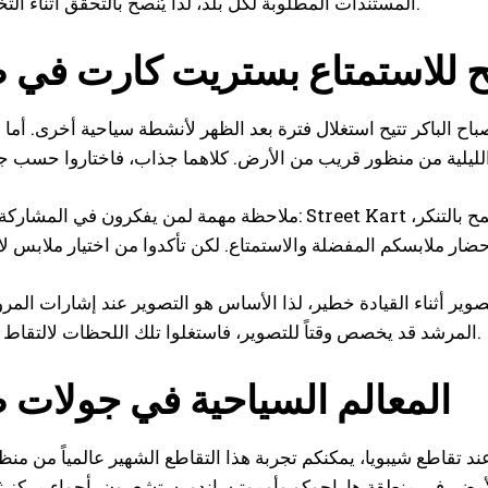
المستندات المطلوبة لكل بلد، لذا يُنصح بالتحقق أثناء التخطيط للرحلة.
ح للاستمتاع بستريت كارت في 
 صباحاً. المشاركة في الصباح الباكر تتيح استغلال فترة بعد الظهر لأنشطة سياحية أخرى. 
ملاحظة مهمة لمن يفكرون في المشاركة بأزياء تنكرية: Street Kart لا توفر أزياء مرتبطة بشخصيات معينة
صوير أثناء القيادة خطير، لذا الأساس هو التصوير عند إشارات المرو
المرشد قد يخصص وقتاً للتصوير، فاستغلوا تلك اللحظات لالتقاط أفضل الصور.
المعالم السياحية في جولات 
د تقاطع شيبويا، يمكنكم تجربة هذا التقاطع الشهير عالمياً من من