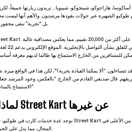
ساكوسا، هاراجوكو، شينجوكو، شيبويا… تريدون زيارتها جميعاً، لكن
 طوكيو الشهيرة عبر جولات يقودها مرشدون. والأهم أنها ليست م
بل “تجربة” تبقى محفورة في الذاكرة.
يتوفر مرشدون مدربون خصيصاً للس
تساءلون: “ألا يمكننا القيادة بحرية؟”، لكن هذا في الواقع ميزة.
ريقهم. قال صديقي القادم من الخارج: “بالعكس، وجود المرشد جعل
الاستمتاع بالمناظر براحة بال”.
لماذا تتميز Street Kart عن غيرها
توجد عدة خدمات كارت في طوكيو، فلماذا تحظى Street Kart بكل هذا الدعم؟ أولاً، لديها سجل يتجاو
المجال، مما يدل على الخبرة المتراكمة.