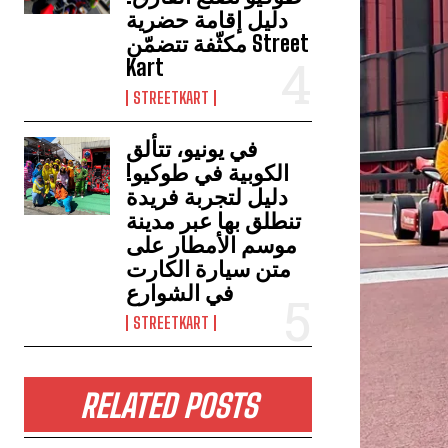
دليل إقامة حضرية
مكثّفة تتضمّن Street
Kart
STREETKART
في يونيو، تتألق
الكوبية في طوكيو!
دليل لتجربة فريدة
تنطلق بها عبر مدينة
موسم الأمطار على
متن سيارة الكارت
في الشوارع
STREETKART
RELATED POSTS