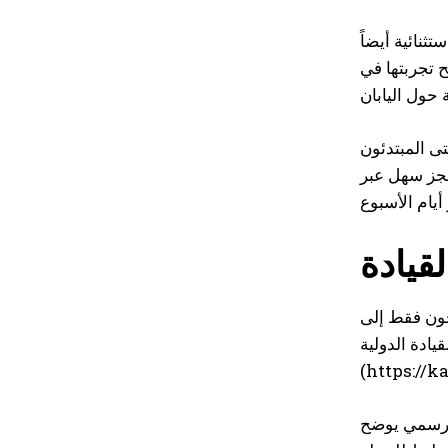
ف مرشدين مدربين خصيصاً للسائقين الأجانب. البيئة مهيأة
 مما يتيح تجربتها في
 حتى المبتدئون
قيادة
جون فقط إلى
 حسب البلد، لذا يُرجى التأكد من التفاصيل على الموقع الرسمي
(https://k
الرسمي يوضح