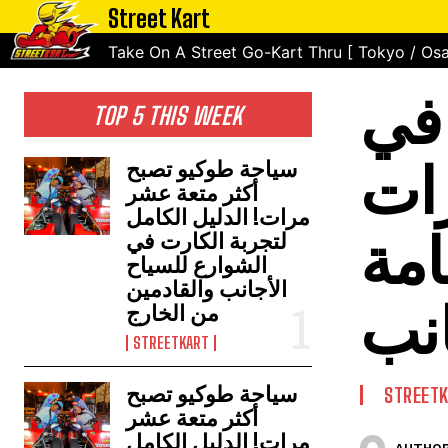
Street Kart
Take On A Street Go-Kart Thru [ Tokyo / Osa
في
TOP 5 THIS WEEK
ات
سياحة طوكيو تصبح
أكثر متعة عشر
مرات! الدليل الكامل
امة
لتجربة الكارت في
الشوارع للسياح
الأجانب والقادمين
انب
من الخارج
STREETKART
سياحة طوكيو تصبح
STREET
أكثر متعة عشر
مرات! الدليل الكامل