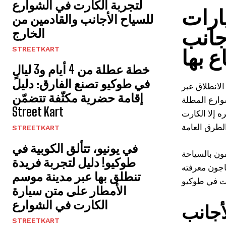
لتجربة الكارت في الشوارع
ارات
للسياح الأجانب والقادمين من
جانب
الخارج
STREETKART
ع بها
خطة عطلة من 4 أيام و3 ليالٍ
في طوكيو تصنع الفارق: دليل
لانطلاق عبر
إقامة حضرية مكثّفة تتضمّن
وارع المطلة
Street Kart
 إلا الكارت
STREETKART
في يونيو، تتألق الكوبية في
فون بالسياحة
طوكيو! دليل لتجربة فريدة
تاجون معرفته
تنطلق بها عبر مدينة موسم
الأمطار على متن سيارة
الكارت في الشوارع
أجانب
STREETKART