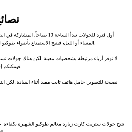
نصائ
أول فترة للجولات تبدأ الساعة 10
المساء أو الليل، فيتيح الاستمتاع بأضواء طوكيو الليلية من منظور قريب من الأرض. كلاهما جذاب، فاختاروا حسب جدول إقامتكم.
فيمكنكم إحضار ملابسكم المفضلة والاستمتاع. لكن تأكدوا من اختيار ملابس لا تعيق القيادة.
نصيحة للتصوير: حامل هاتف ثابت مفيد أثناء القيادة. لكن الت
تتيح جولات ستريت كارت زيارة معالم طوكيو الشهيرة بكفاءة. عن
الأرض. في منطقة هاراجوكو وأوموتيساندو، ستشعرون بأجواء مركز ثقافة الشباب.