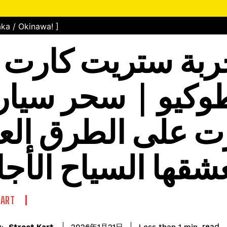
ka / Okinawa! ]
جربة ستريت كارت 
وكيو｜سحر سيار
رت على الطرق الع
عشقها السياح الأج
KART
read
Street Kart
Less than 1
min.