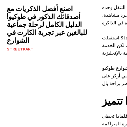
 التنقل وحده
اصنع أفضل الذكريات مع
جرد مشاهدة،
أصدقائك الذكور في طوكيو!
الدليل الكامل لرحلة جماعية
للبالغين عبر تجربة الكارت في
استقبلت Street Kart أكثر من 1.34 مليون سائح، بمتوسط تقييم 4.9 من 5.0 بناءً على أكثر من 20,000 تقييم، مما يعكس مصداقية عالية.
الشوارع
ائقين الأجانب، لذا لا داعي للقلق بشأن التواصل بالإنجليزية. الموقع الإلكتروني يدعم 22 لغة، لكن الخدمة
STREETKART
 شوارع طوكيو
ني أركز على
ز 150,000 جولة، وهو من الأعلى في