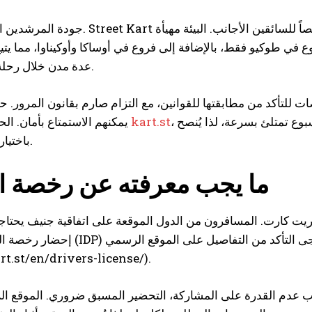
جودة المرشدين استثنائية أيضاً. Street Kart هي أول شركة كارت في المجال توظ
تاع بشوارع طوكيو دون الشعور بحاجز اللغة. لديها 6 فروع في طوكيو فقط، بالإضافة إلى فروع في أوساكا وأوكيناوا،
عدة مدن خلال رحلة حول اليابان.
يانة دورية وفحوصات للتأكد من مطابقتها للقوانين، مع التزام صارم بقانون المرور.
، ويمكن التحقق من التوافر في الوقت الفعلي. عطلات نهاية الأسبوع تمتلئ بسرعة، لذا يُنصح
kart.st
يمكنهم الاستمتاع بأمان. الحجز سهل عبر
باختيار أيام الأسبوع.
ما يجب معرفته عن رخصة ال
تريت كارت. المسافرون من الدول الموقعة على اتفاقية جنيف يحتا
إحضار رخصة القيادة الدولية (IDP) مع رخصتهم المحلية. لكن القواعد تختلف
art.st/en/drivers-license/).
سبب عدم القدرة على المشاركة، التحضير المسبق ضروري. الموقع 