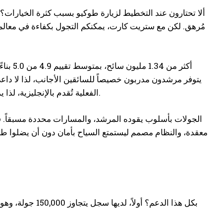
ألا تحتارون عند التخطيط لزيارة طوكيو بسبب كثرة الخيارات؟ أ
مُرهق. لكن مع ستريت كارت، يمكنكم التجول بكفاءة في معالم
الفعلية تُقدم بالإنجليزية، لذا يمكن للمسافرين من الخارج الاستمتاع بها طالما لديهم معرفة أساسية بالإنجليزية.
الجولات بأسلوب يقوده المرشد، والمسارات محددة مسبقاً. قد ت
معقدة، والنظام مصمم ليستمتع السياح بأمان دون أن يضلوا ط