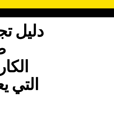
دليل ت
ط
الكا
التي ي