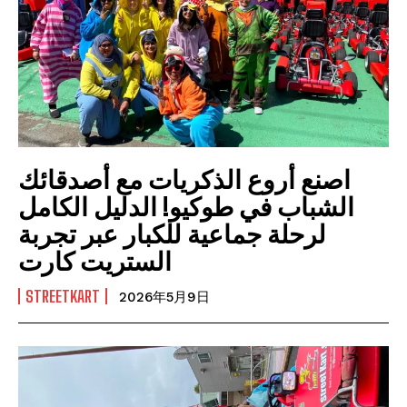
اصنع أروع الذكريات مع أصدقائك
الشباب في طوكيو! الدليل الكامل
لرحلة جماعية للكبار عبر تجربة
الستريت كارت
STREETKART
2026年5月9日