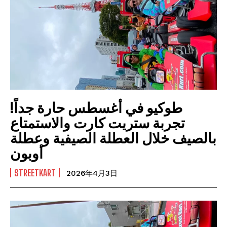
طوكيو في أغسطس حارة جداً!
تجربة ستريت كارت والاستمتاع
بالصيف خلال العطلة الصيفية وعطلة
أوبون
STREETKART
2026年4月3日