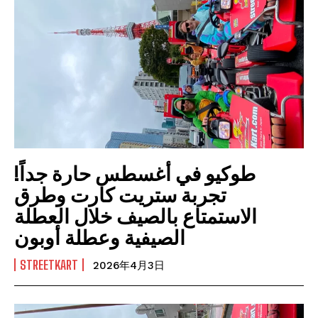
طوكيو في أغسطس حارة جداً!
تجربة ستريت كارت وطرق
الاستمتاع بالصيف خلال العطلة
الصيفية وعطلة أوبون
STREETKART
2026年4月3日