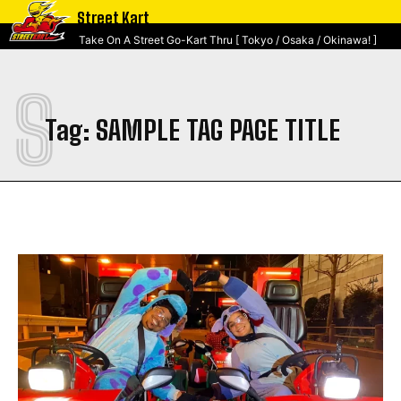
Street Kart
Take On A Street Go-Kart Thru [ Tokyo / Osaka / Okinawa! ]
S
Tag:
SAMPLE TAG PAGE TITLE