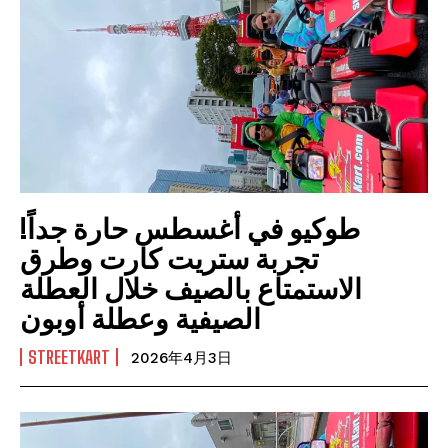
طوكيو في أغسطس حارة جداً!
تجربة ستريت كارت وطرق
الاستمتاع بالصيف خلال العطلة
الصيفية وعطلة أوبون
STREETKART
2026年4月3日