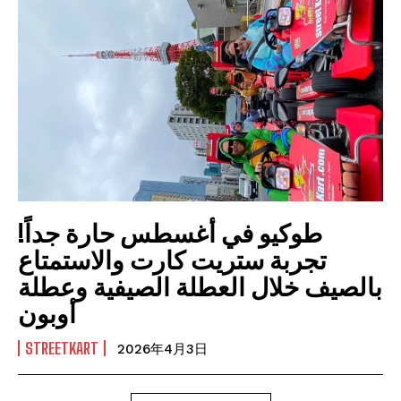
طوكيو في أغسطس حارة جداً!
تجربة ستريت كارت والاستمتاع
بالصيف خلال العطلة الصيفية وعطلة
أوبون
STREETKART
2026年4月3日