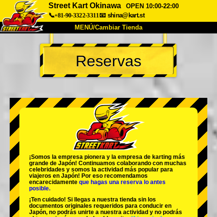
Street Kart Okinawa
OPEN 10:00-22:00
📞+81-90-3322-3311
📧
shina@kart.st
MENÚ/Cambiar Tienda
INICIO
Reservas
Acerca de
Especificaciones
Precios
Acceso
Testimonios
Preguntas Frecuentes
Empresa
Reservas
Cambiar Tienda
Tokyo Shinagawa
Tokyo Akihabara#1
Tokyo Akihabara#2
Tokyo Shibuya
¡Somos la
empresa pionera
y la
empresa de karting más
Tokyo Shibuya Annex
Tokyo Bay
grande
de Japón! Continuamos colaborando con
muchas
celebridades
y somos la
actividad más popular
para
viajeros en Japón! Por eso recomendamos
Tokyo Asakusa
Osaka
encarecidamente
que hagas una reserva lo antes
posible.
Okinawa
¡Ten cuidado! Si llegas a nuestra tienda sin los
documentos originales requeridos para conducir en
Japón, no podrás unirte a nuestra actividad y no podrás