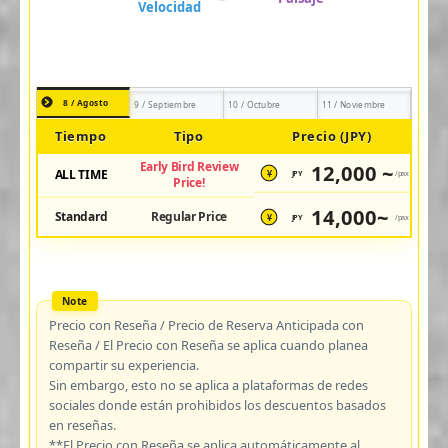
8 / Agosto
9 / Septiembre
10 / Octubre
11 / Noviembre
Tiempo
Tipo
Precio (JPY)
Early Bird Review
12,000 ~
ALL TIME
JPY
/pax
¥
Price!
14,000~
Standard
Regular Price
JPY
/pax
¥
Precio con Reseña / Precio de Reserva Anticipada con
Reseña / El Precio con Reseña se aplica cuando planea
compartir su experiencia.
Sin embargo, esto no se aplica a plataformas de redes
sociales donde están prohibidos los descuentos basados
en reseñas.
**El Precio con Reseña se aplica automáticamente al