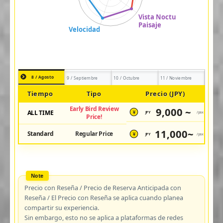
8 / Agosto
9 / Septiembre
10 / Octubre
11 / Noviembre
Tiempo
Tipo
Precio (JPY)
Early Bird Review
9,000 ~
ALL TIME
JPY
/pax
¥
Price!
11,000~
Standard
Regular Price
JPY
/pax
¥
Precio con Reseña / Precio de Reserva Anticipada con
Reseña / El Precio con Reseña se aplica cuando planea
compartir su experiencia.
Sin embargo, esto no se aplica a plataformas de redes