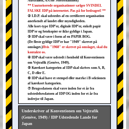
Australien, AA for Storbritannien)
** Uautoriserede organisationer sælger SVINDEL
FALSKE IDP på internettet. Pas på for bedrageri! **
② I.D.P. skal udstedes af en certificeret organisation
anerkendt af landet eller myndigheden.
Alle kort-type IDP'er, digitale IDP'er, enkelt papir
IDP'er og fotokopier er ikke gyldige i Japan.
③ IDP skal være i form af en PAPIR BOG.
(De fleste gyldige IDP'er har "1949" skrevet på
omslaget.)
Hvis "1968" er skrevet på omslaget, skal du
kontakte os.
④ IDP skal være udstedt i henhold til Konventionen
om Vejtrafik (Genève, 1949).
⑤ Kørekort kategorien af IDP skal skrives som A, B,
C, D eller E.
⑥ IDP skal have et stempel eller mærke i B sektionen
af kørekort kategorien.
⑦ Brugssdatoen skal være inden for et år fra
udstedelsesdatoen af IDP OG inden for et år fra
indrejse til Japan.
Underskriver af Konventionen om Vejtrafik
(Genève, 1949) / IDP Udstedende Lande for
Japan