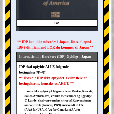
Pas
** IDP kan ikke udstedes i Japan. Du skal opnå
IDP i dit hjemland FØR du kommer til Japan **
Internationalt Kørekort (IDP) Gyldigt i Japan
IDP skal opfylde ALLE følgende
betingelser(①~⑦).
** Hvis dit IDP ikke opfylder 1 eller flere af
betingelserne, kontakt os AKUT. **
Lande ikke opført på følgende liste (Mexico, Kuwait,
Saudi-Arabien osv.) er ikke medlemmer og ugyldige.
① Landet skal være underskriver af Konventionen
om Vejtrafik (Genève, 1949) anerkendt af FN.
(AAA for USA, CAA for Canada, AAA for