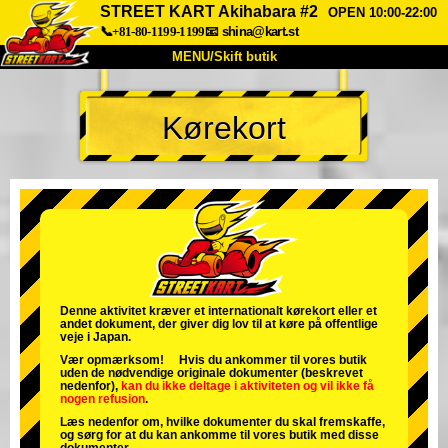
STREET KART Akihabara #2
OPEN 10:00-22:00
📞+81-80-1199-1199
📧
shina@kart.st
MENU/Skift butik
TOP
Kørekort
Om
Specifikationer
Pris
Adgang
Stemme
FAQ
Virksomhed
Booking
Skift butik
Tokyo Shinagawa
Tokyo Akihabara#1
Tokyo Akihabara#2
Tokyo Shibuya
Denne aktivitet kræver et internationalt kørekort eller et
andet dokument, der giver dig lov til at køre på offentlige
Tokyo Shibuya Annex
Tokyo Bay
veje i Japan.
Vær opmærksom! Hvis du ankommer til vores butik
Tokyo Asakusa
Osaka
uden de nødvendige originale dokumenter (beskrevet
nedenfor),
kan du ikke deltage i aktiviteten
og
vil ikke få
nogen refusion
.
Okinawa
Læs nedenfor om, hvilke dokumenter du skal fremskaffe,
og sørg for at du kan ankomme til vores butik med disse