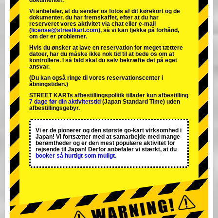
dokumenter.
Vi anbefaler, at du sender os fotos af dit kørekort og de
dokumenter, du har fremskaffet, efter at du har
reserveret vores aktivitet via chat eller e-mail
(
license@streetkart.com
), så vi kan tjekke på forhånd,
om der er problemer.
Hvis du ønsker at lave en reservation for meget tættere
datoer, har du måske ikke nok tid til at bede os om at
kontrollere. I så fald skal du selv bekræfte det på eget
ansvar.
(Du kan også ringe til vores reservationscenter i
åbningstiden.)
STREET KARTs afbestillingspolitik tillader kun afbestilling
7 dage før din aktivitetstid
(Japan Standard Time) uden
afbestillingsgebyr.
Vi er de
pionerer
og
den største go-kart virksomhed
i
Japan! Vi fortsætter med at samarbejde med
mange
berømtheder
og er den
mest populære aktivitet
for
rejsende til Japan! Derfor anbefaler vi stærkt, at du
booker så hurtigt som muligt.