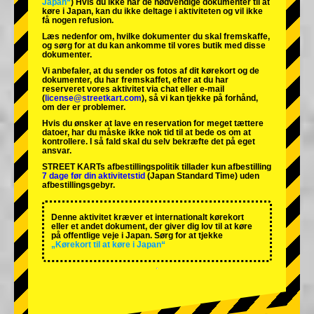
Japan“
) Hvis du ikke har de nødvendige dokumenter til at
køre i Japan, kan du ikke deltage i aktiviteten og vil ikke
få nogen refusion.
Læs nedenfor om, hvilke dokumenter du skal fremskaffe,
og sørg for at du kan ankomme til vores butik med disse
dokumenter.
Vi anbefaler, at du sender os fotos af dit kørekort og de
dokumenter, du har fremskaffet, efter at du har
reserveret vores aktivitet via chat eller e-mail
(
license@streetkart.com
), så vi kan tjekke på forhånd,
om der er problemer.
Hvis du ønsker at lave en reservation for meget tættere
datoer, har du måske ikke nok tid til at bede os om at
kontrollere. I så fald skal du selv bekræfte det på eget
ansvar.
STREET KARTs afbestillingspolitik tillader kun afbestilling
7 dage før din aktivitetstid
(Japan Standard Time) uden
afbestillingsgebyr.
Denne aktivitet kræver et internationalt kørekort
eller et andet dokument, der giver dig lov til at køre
på offentlige veje i Japan. Sørg for at tjekke
„Kørekort til at køre i Japan“