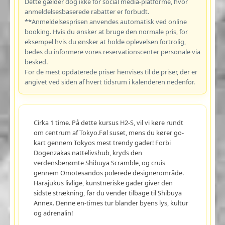
Dette gælder dog ikke for social media-platforme, hvor
anmeldelsesbaserede rabatter er forbudt.
**Anmeldelsesprisen anvendes automatisk ved online
booking. Hvis du ønsker at bruge den normale pris, for
eksempel hvis du ønsker at holde oplevelsen fortrolig,
bedes du informere vores reservationscenter personale via
besked.
For de mest opdaterede priser henvises til de priser, der er
angivet ved siden af hvert tidsrum i kalenderen nedenfor.
Cirka 1 time. På dette kursus H2-S, vil vi køre rundt
om centrum af Tokyo.Føl suset, mens du kører go-
kart gennem Tokyos mest trendy gader! Forbi
Dogenzakas nattelivshub, kryds den
verdensberømte Shibuya Scramble, og cruis
gennem Omotesandos polerede designerområde.
Harajukus livlige, kunstneriske gader giver den
sidste strækning, før du vender tilbage til Shibuya
Annex. Denne en-times tur blander byens lys, kultur
og adrenalin!