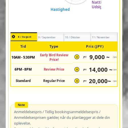
8 / August
9 / September
10 / Oktober
11 / November
Tid
Type
Pris (JPY)
Early Bird Review
9,000 ~
10AM - 5:30PM
JPY
/pax
¥
Price!
14,000 ~
6PM - 8PM
Review Price
JPY
/pax
¥
20,000~
Standard
Regular Price
JPY
/pax
¥
Anmeldelsespris / Tidlig bookingsanmeldelsespris /
Anmeldelsesprisen gælder, når du planlægger at dele din
oplevelse.