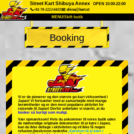
Street Kart Shibuya Annex
OPEN 10:00-22:00
📞+81-70-2222-6655
📧
shina@kart.st
MENU/Skift butik
TOP
Booking
Om
Specifikationer
Pris
Adgang
Stemme
FAQ
Virksomhed
Booking
Skift butik
Tokyo Shinagawa
Tokyo Akihabara#1
Tokyo Akihabara#2
Tokyo Shibuya
Vi er de
pionerer
og
den største go-kart virksomhed
i
Tokyo Shibuya Annex
Tokyo Bay
Japan! Vi fortsætter med at samarbejde med
mange
berømtheder
og er den
mest populære aktivitet
for
rejsende til Japan! Derfor anbefaler vi stærkt, at du
Tokyo Asakusa
Osaka
booker så hurtigt som muligt.
Vær opmærksom! Hvis du ankommer til vores butik uden
Okinawa
de nødvendige originale dokumenter til at køre i Japan,
kan du ikke deltage i aktiviteten og vil ikke få nogen
refusion.
(beskrevet nedenfor
„Kørekort til at køre i