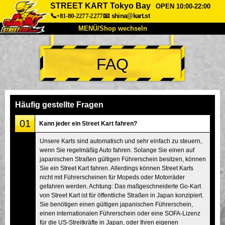
STREET KART Tokyo Bay
OPEN 10:00-22:00
📞+81-80-2277-2277
📧
shina@kart.st
MENÜ/Shop wechseln
START
FAQ
Über uns
Spezifikationen
Preise
Anfahrt
Bewertungen
FAQ
Unternehmen
Buchung
Häufig gestellte Fragen
Shop wechseln
01
Kann jeder ein Street Kart fahren?
Tokio Shinagawa
Tokio Akihabara#1
Unsere Karts sind automatisch und sehr einfach zu steuern,
wenn Sie regelmäßig Auto fahren. Solange Sie einen auf
Tokio Akihabara#2
Tokio Shibuya
japanischen Straßen gültigen Führerschein besitzen, können
Tokio Shibuya Annex
Tokio Bucht
Sie ein Street Kart fahren. Allerdings können Street Karts
nicht mit Führerscheinen für Mopeds oder Motorräder
Tokio Asakusa
Osaka
gefahren werden. Achtung: Das maßgeschneiderte Go-Kart
von Street Kart ist für öffentliche Straßen in Japan konzipiert.
Okinawa
Sie benötigen einen gültigen japanischen Führerschein,
einen internationalen Führerschein oder eine SOFA-Lizenz
für die US-Streitkräfte in Japan, oder Ihren eigenen