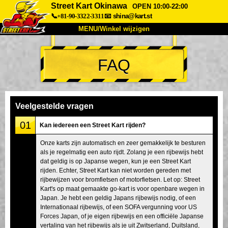
Street Kart Okinawa
OPEN 10:00-22:00
📞+81-90-3322-3311
📧
shina@kart.st
MENU/Winkel wijzigen
TOP
FAQ
Over
Specificaties
Prijzen
Toegang
Ervaringen
FAQ
Bedrijf
Boekingen
Veelgestelde vragen
Winkel wijzigen
01
Kan iedereen een Street Kart rijden?
Tokyo Shinagawa
Tokyo Akihabara#1
Onze karts zijn automatisch en zeer gemakkelijk te besturen
als je regelmatig een auto rijdt. Zolang je een rijbewijs hebt
Tokyo Akihabara#2
Tokyo Shibuya
dat geldig is op Japanse wegen, kun je een Street Kart
Tokyo Shibuya Annex
Tokyo Bay
rijden. Echter, Street Kart kan niet worden gereden met
rijbewijzen voor bromfietsen of motorfietsen. Let op: Street
Tokyo Asakusa
Osaka
Kart's op maat gemaakte go-kart is voor openbare wegen in
Japan. Je hebt een geldig Japans rijbewijs nodig, of een
Okinawa
Internationaal rijbewijs, of een SOFA vergunning voor US
Forces Japan, of je eigen rijbewijs en een officiële Japanse
vertaling van het rijbewijs als je uit Zwitserland, Duitsland,